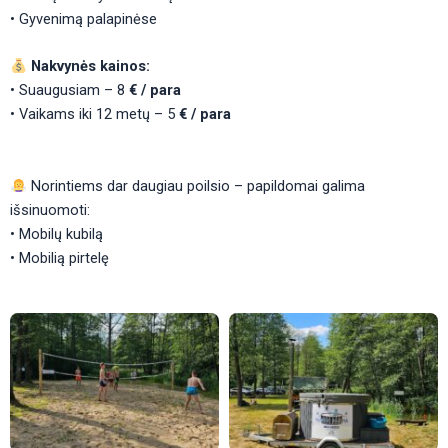
• Gyvenimą palapinėse
Nakvynės kainos:
• Suaugusiam – 8
€ / para
• Vaikams iki 12 metų – 5
€ / para
Norintiems dar daugiau poilsio – papildomai galima
išsinuomoti:
• Mobilų kubilą
• Mobilią pirtelę