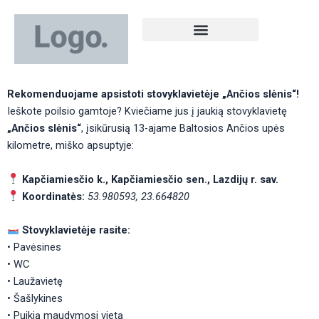
Pereiti
prie
turinio
Rekomenduojame apsistoti!
Rekomenduojame apsistoti stovyklavietėje „Ančios slėnis“!
Ieškote poilsio gamtoje? Kviečiame jus į jaukią stovyklavietę
„Ančios slėnis“
, įsikūrusią 13-ajame Baltosios Ančios upės
kilometre, miško apsuptyje:
Kapčiamiesčio k., Kapčiamiesčio sen., Lazdijų r. sav.
Koordinatės:
53.980593, 23.664820
Stovyklavietėje rasite:
• Pavėsines
• WC
• Laužavietę
• Šašlykines
• Puikią maudymosi vietą