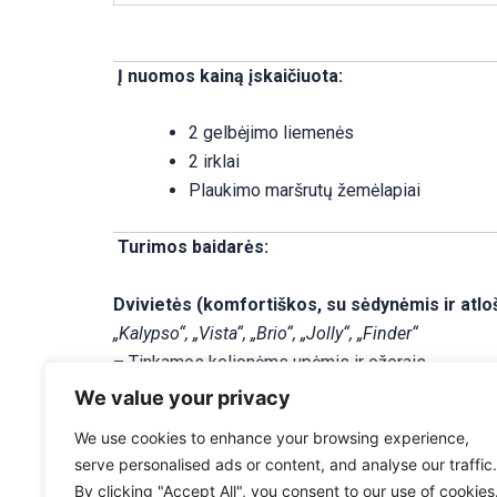
Į nuomos kainą įskaičiuota:
2 gelbėjimo liemenės
2 irklai
Plaukimo maršrutų žemėlapiai
Turimos baidarės:
Dvivietės (komfortiškos, su sėdynėmis ir atloš
„Kalypso“, „Vista“, „Brio“, „Jolly“, „Finder“
– Tinkamos kelionėms upėmis ir ežerais
We value your privacy
Turime ir vienviečių baidarių!
We use cookies to enhance your browsing experience,
serve personalised ads or content, and analyse our traffic.
By clicking "Accept All", you consent to our use of cookies