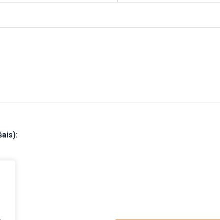
ais):
.