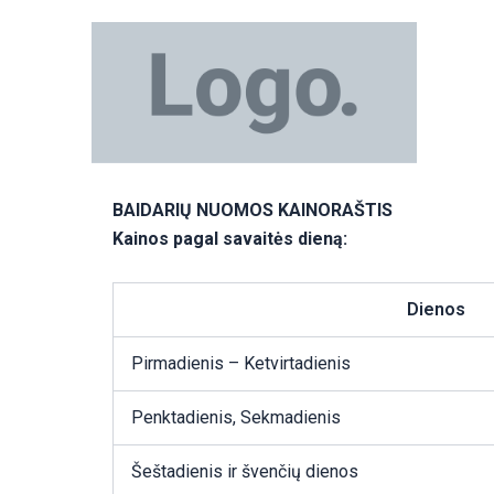
Pereiti
prie
turinio
BAIDARIŲ NUOMOS KAINORAŠTIS
Kainos pagal savaitės dieną:
Dienos
Pirmadienis – Ketvirtadienis
Penktadienis, Sekmadienis
Šeštadienis ir švenčių dienos