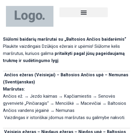
Pereiti
prie
turinio
Rekomenduojame apsistoti!
Siūlomi baidarių maršrutai su „Baltosios Ančios baidarėmis“
Plaukite vaizdingais Dzūkijos ežerais ir upėmis! Siūlome kelis
maršrutus, kuriuos galima
pritaikyti pagal jūsų pageidaujamą
trukmę ir sudėtingumo lygį
.
Ančios ežeras (Veisiejai) – Baltosios Ančios upė – Nemunas
(Sventijanskas)
Maršrutas:
Ančios ež. → Jezdo kaimas → Kapčiamiestis → Senovės
gyvenvietė „Pinčiaragis“ → Menciškė → Macevičiai → Baltosios
Ančios vandens jėgainė → Nemunas
Vaizdingas ir istoriškai įdomus maršrutas su galimybe nakvoti.
Veisiejo ežeras – Niedaus ežeras – Niedos upė – Baltosios