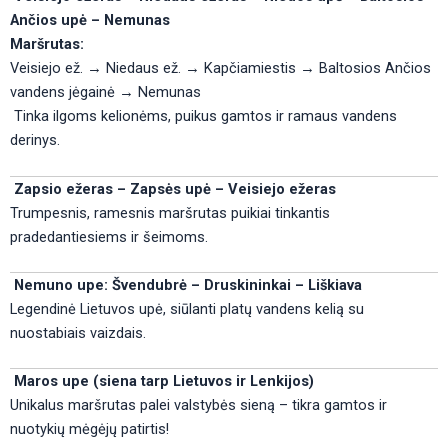
Ančios upė – Nemunas
Maršrutas:
Veisiejo ež. → Niedaus ež. → Kapčiamiestis → Baltosios Ančios
vandens jėgainė → Nemunas
Tinka ilgoms kelionėms, puikus gamtos ir ramaus vandens
derinys.
Zapsio ežeras – Zapsės upė – Veisiejo ežeras
Trumpesnis, ramesnis maršrutas puikiai tinkantis
pradedantiesiems ir šeimoms.
Nemuno upe: Švendubrė – Druskininkai – Liškiava
Legendinė Lietuvos upė, siūlanti platų vandens kelią su
nuostabiais vaizdais.
Maros upe (siena tarp Lietuvos ir Lenkijos)
Unikalus maršrutas palei valstybės sieną – tikra gamtos ir
nuotykių mėgėjų patirtis!