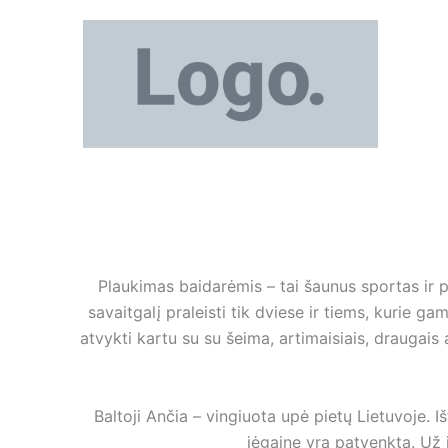
Pereiti
prie
turinio
Plaukimas baidarėmis – tai šaunus sportas ir 
savaitgalį praleisti tik dviese ir tiems, kurie 
atvykti kartu su su šeima, artimaisiais, draugais
Baltoji Ančia – vingiuota upė pietų Lietuvoje. I
jėgainę yra patvenkta. Už 