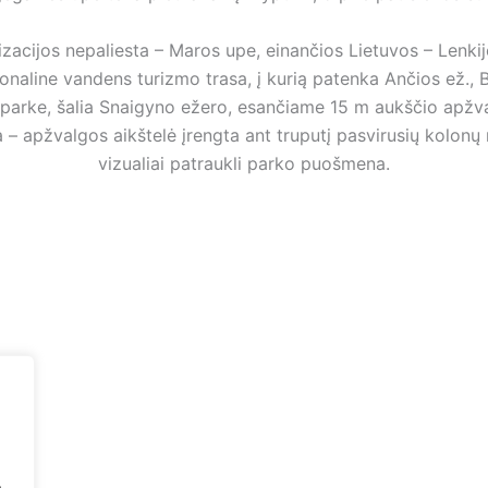
lizacijos nepaliesta – Maros upe, einančios Lietuvos – Lenk
onaline vandens turizmo trasa, į kurią patenka Ančios ež., B
e parke, šalia Snaigyno ežero, esančiame 15 m aukščio apžva
– apžvalgos aikštelė įrengta ant truputį pasvirusių kolonų rat
vizualiai patraukli parko puošmena.
.