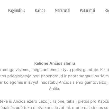
Pagrindinis
Kainos
Maršrutai
Patarimai
Re
Kelionė Ančios slėniu
pramoga visiems, mėgstantiems aktyvų poilsį gamtoje. Kelio
gamtos prieglobstyje nori pabendrauti ir papramogauti su še
 ar kolegomis ir išvysti nuostabų Ančios slėnio gamtovaizdį,
Ančia.
šteka iš Ančios ežero Lazdijų rajone, teka į pietus pro Kapč
jėgainės upė teka pietvakarių kryptimi, o prie pat sienos su 