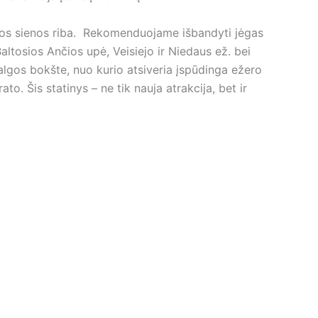
ijos sienos riba. Rekomenduojame išbandyti jėgas
altosios Ančios upė, Veisiejo ir Niedaus ež. bei
lgos bokšte, nuo kurio atsiveria įspūdinga ežero
o. Šis statinys – ne tik nauja atrakcija, bet ir