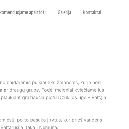
komenduojame apsistoti!
Galerija
Kontaktai
nė baidarėmis puikiai tiks žmonėms, kurie nori
ima ar draugų grupe. Todėl maloniai kviečiame jus
 plaukiant gražiausia pietų Dzūkijos upe – Baltąja
iamiestį, po to pasuka į rytus, kur prieš vandens
Baltarusija įteka į Nemuną.