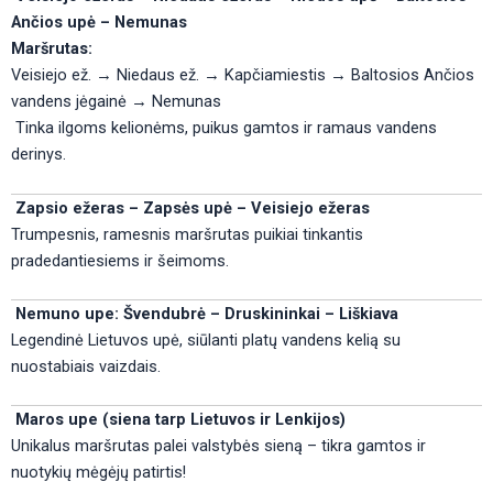
Ančios upė – Nemunas
Maršrutas:
Veisiejo ež. → Niedaus ež. → Kapčiamiestis → Baltosios Ančios
vandens jėgainė → Nemunas
Tinka ilgoms kelionėms, puikus gamtos ir ramaus vandens
derinys.
Zapsio ežeras – Zapsės upė – Veisiejo ežeras
Trumpesnis, ramesnis maršrutas puikiai tinkantis
pradedantiesiems ir šeimoms.
Nemuno upe: Švendubrė – Druskininkai – Liškiava
Legendinė Lietuvos upė, siūlanti platų vandens kelią su
nuostabiais vaizdais.
Maros upe (siena tarp Lietuvos ir Lenkijos)
Unikalus maršrutas palei valstybės sieną – tikra gamtos ir
nuotykių mėgėjų patirtis!