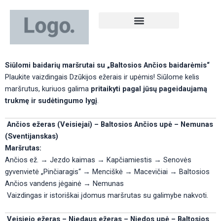
Pereiti
prie
turinio
Rekomenduojame apsistoti!
Siūlomi baidarių maršrutai su „Baltosios Ančios baidarėmis“
Plaukite vaizdingais Dzūkijos ežerais ir upėmis! Siūlome kelis
maršrutus, kuriuos galima
pritaikyti pagal jūsų pageidaujamą
trukmę ir sudėtingumo lygį
.
Ančios ežeras (Veisiejai) – Baltosios Ančios upė – Nemunas
(Sventijanskas)
Maršrutas:
Ančios ež. → Jezdo kaimas → Kapčiamiestis → Senovės
gyvenvietė „Pinčiaragis“ → Menciškė → Macevičiai → Baltosios
Ančios vandens jėgainė → Nemunas
Vaizdingas ir istoriškai įdomus maršrutas su galimybe nakvoti.
Veisiejo ežeras – Niedaus ežeras – Niedos upė – Baltosios